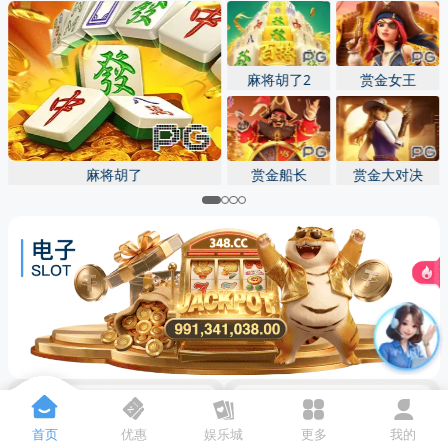
先点击
，再
“添加到主屏幕”
麻将胡了2
赏金女王
麻将胡了
赏金船长
赏金大对决
首页
优惠
娱乐城
更多
我的